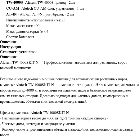
TW-4000S
- Alutech TW-4000S привод - 2шт
CU-AM
- Alutech CU-AM блок управления - 1 шт
AT-4N
- Alutech AT-4N пульт-брелок - 2 шт
Интенсивность использования (%): 25
Макс. масса (кг): 400
Макс. длина створки (м): 4
Состав: Комплект
Описание
Инструкция
Стоимость установки
Описание
Alutech TW-4000SKIT-N — Профессиональная автоматика для распашных ворот
высокой мощности!
Если вы ищете надежное и мощное решение для автоматизации распашных ворот,
комплект Alutech TW-4000SKIT-N — именно то, что нужно! Этот комплект рассчитан на
ворота весом до 4000 кг и обеспечивает плавное, тихое и безопасное открытие даже
самых тяжелых створок. Идеально подходит для частных домов, коммерческих и
промышленных объектов с интенсивной эксплуатацией.
Сфера применения Alutech TW-4000SKIT-N
- Распашные ворота весом до 4000 кг (до 2 тонн на каждую створку)
- Частные дома, коттеджи и загородные участки
- Коммерческие и промышленные объекты с высокой интенсивностью использования
ворот