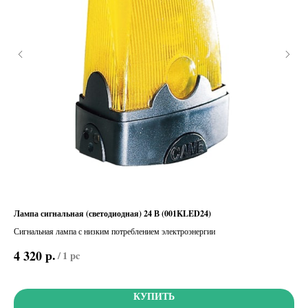
Лампа сигнальная (светодиодная) 24 В (001KLED24)
SEL
(80
Сигнальная лампа с низким потреблением электроэнергии
Циф
р.
4 320
/
1 pc
кла
7 
КУПИТЬ