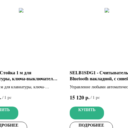
Стойка 1 м для
SELB1SDG1 - Считыватель
туры, ключа-выключателя,
Bluetooth накладной, с сине
ателя (001CSSN)
подсветкой, для 15 пользов
 м для клавиатуры, ключа-
Управление любыми автоматиче
(806SL-0210)
еля, считывателя
системами с помощью бесплатно
.
р.
15 120
/
1 pc
/
1 pc
приложения CAME AUTOMATIO
IOS и Android. Накладной Blueto
ПИТЬ
КУПИТЬ
считыватель с синей подсветкой 
серый, RAL7024)
ДРОБНЕЕ
ПОДРОБНЕЕ