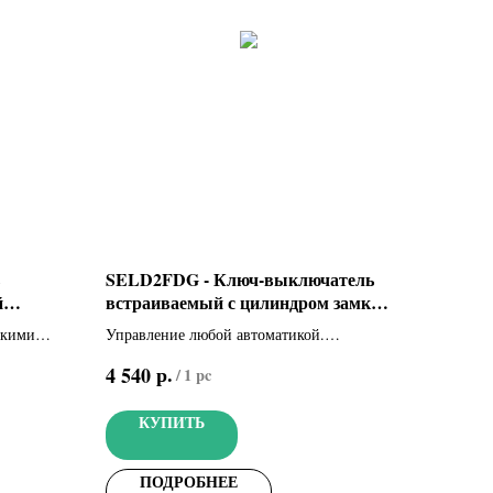
SELD2FDG - Ключ-выключатель
й
встраиваемый с цилиндром замка
ателей
DIN и синей подсветкой (806SL-
скими
Управление любой автоматикой.
0060)
го
Встраиваемый ключ-выключатель с
р.
4 540
/
1 pc
NBT для
цилиндром замка DIN и синей подсветкой
oth-
(цвет серый, RAL7024)
КУПИТЬ
(цвет
ПОДРОБНЕЕ