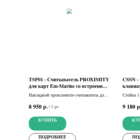
TSP01 - Считыватель PROXIMITY
CSSN - 
для карт Em-Marine со встроенным
клавиа
контроллером (001TSP01)
считыв
Накладной проксимити-считыватель для
Стойка 1
макс. 250 пользователей
выключат
р.
р
8 950
9 180
/
1 pc
КУПИТЬ
КУ
ПОДРОБНЕЕ
ПО