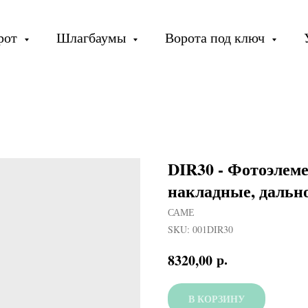
орот
Шлагбаумы
Ворота под ключ
DIR30 - Фотоэлеме
накладные, дально
САМЕ
SKU:
001DIR30
р.
8320,00
В КОРЗИНУ