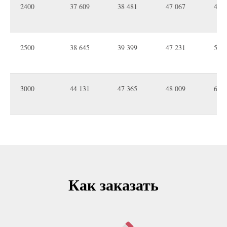
2400
37 609
38 481
47 067
49 9
2500
38 645
39 399
47 231
50 0
3000
44 131
47 365
48 009
69 1
Как заказать