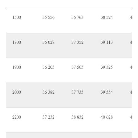
1500
35 556
36 763
38 524
48 0
1800
36 028
37 352
39 113
48 6
1900
36 205
37 505
39 325
49 1
2000
36 382
37 735
39 554
49 0
2200
37 232
38 832
40 628
49 5