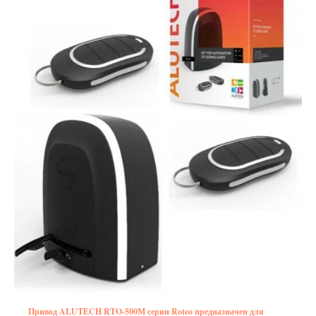
Привод ALUTECH RTO-500М серии Roteo предназначен для