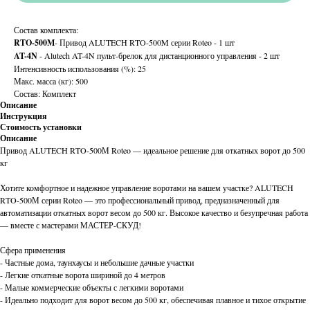
Состав комплекта:
RTO-500M
- Привод ALUTECH RTO-500M серии Roteo - 1 шт
AT-4N
- Alutech AT-4N пульт-брелок для дистанционного управления - 2 шт
Интенсивность использования (%): 25
Макс. масса (кг): 500
Состав: Комплект
Описание
Инструкция
Стоимость установки
Описание
Привод ALUTECH RTO-500М Roteo — идеальное решение для откатных ворот до 500
кг
Хотите комфортное и надежное управление воротами на вашем участке? ALUTECH
RTO-500М серии Roteo — это профессиональный привод, предназначенный для
автоматизации откатных ворот весом до 500 кг. Высокое качество и безупречная работа
— вместе с мастерами МАСТЕР-СКУД!
Сфера применения
- Частные дома, таунхаусы и небольшие дачные участки
- Легкие откатные ворота шириной до 4 метров
- Малые коммерческие объекты с легкими воротами
- Идеально подходит для ворот весом до 500 кг, обеспечивая плавное и тихое открытие