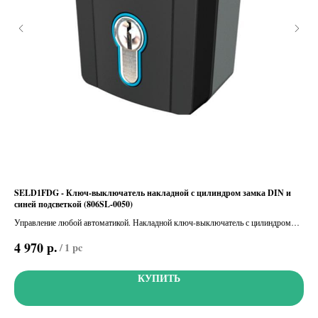
L-
SELD1FDG - Ключ-выключатель накладной с цилиндром замка DIN и
DFI
синей подсветкой (806SL-0050)
(00
Управление любой автоматикой. Накладной ключ-выключатель с цилиндром
Пла
замка DIN и синей подсветкой (цвет серый, RAL7024)
р.
4 970
2 
/
1 pc
КУПИТЬ