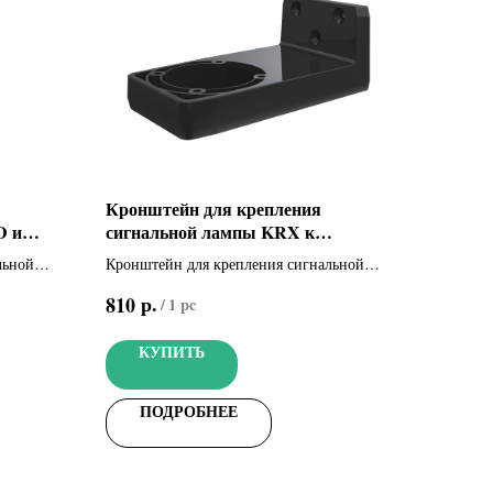
Кронштейн для крепления
D и
сигнальной лампы KRX к
вертикальной поверхности (806LA-
льной
Кронштейн для крепления сигнальной
0040)
сти
лампы KRX к вертикальной поверхности
р.
810
/
1 pc
КУПИТЬ
ПОДРОБНЕЕ