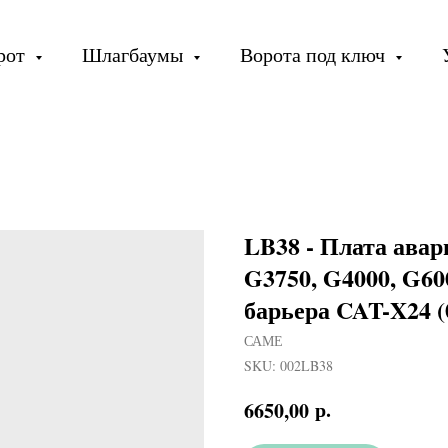
орот
Шлагбаумы
Ворота под ключ
LB38 - Плата ава
G3750, G4000, G60
барьера CAT-X24 
САМЕ
SKU:
002LB38
р.
6650,00