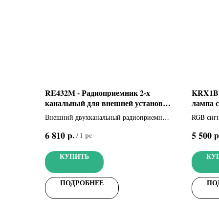
RE432M - Радиоприемник 2-х
KRX1B1
канальный для внешней установки
лампа 
(001RE432M)
CXN (8
Внешний двухканальный радиоприемник
RGB сигн
для запоминания до 50 различных кодов
шине C
р.
р
6 810
5 500
/
1 pc
пользователей, совместимый с пультами
ДУ: TOP - TAM - ATOMO - TWIN
КУПИТЬ
КУ
ПОДРОБНЕЕ
ПО