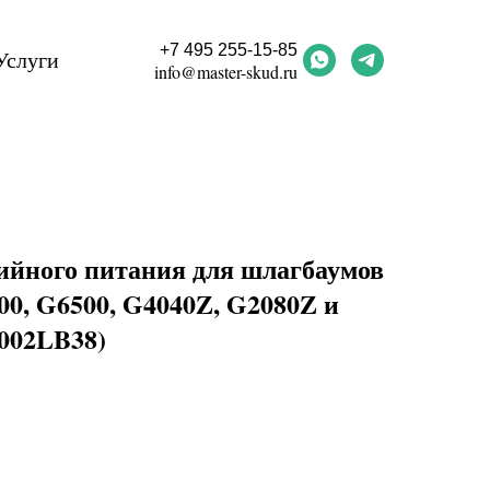
+7 495 255-15-85
Услуги
info@master-skud.ru
рийного питания для шлагбаумов
00, G6500, G4040Z, G2080Z и
(002LB38)