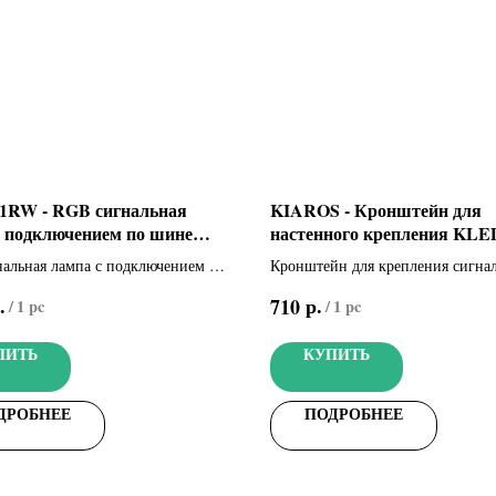
RW - RGB сигнальная
KIAROS - Кронштейн для
с подключением по шине
настенного крепления KLE
06LA-0050)
KLED24 (001KIAROS)
альная лампа с подключением по
Кронштейн для крепления сигна
XN
лампы к вертикальной поверхно
.
р.
710
/
1 pc
/
1 pc
ПИТЬ
КУПИТЬ
ДРОБНЕЕ
ПОДРОБНЕЕ