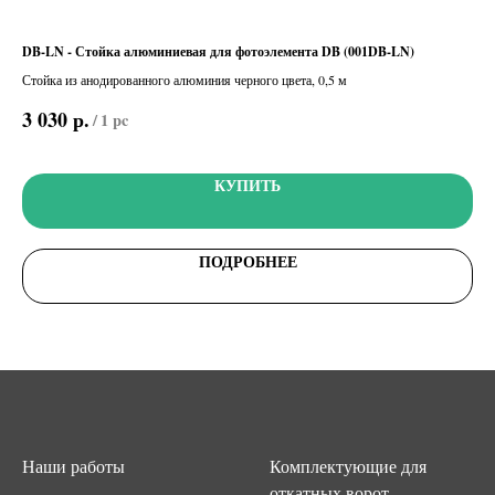
DB-LN - Стойка алюминиевая для фотоэлемента DB (001DB-LN)
TSP
кон
Стойка из анодированного алюминия черного цвета, 0,5 м
Нак
р.
3 030
/
1 pc
8 
КУПИТЬ
ПОДРОБНЕЕ
Наши работы
Комплектующие для
откатных ворот