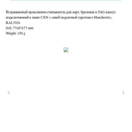
Встраиваемый проксимити-считыватель для карт, брелоков и TAG-капсул
подключаемый к шине CXN с синей подсветкой (протокол Manchester),
RAL7024
lwh: 77x87x77 mm
Weight: 150 g