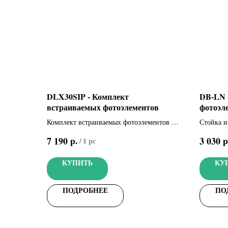
DLX30SIP - Комплект
DB-LN 
встраиваемых фотоэлементов
фотоэл
Комплект встраиваемых фотоэлементов с
Стойка и
технологией синхронизированных ИК-
черного ц
р.
р
7 190
3 030
/
1 pc
лучей
КУПИТЬ
КУ
ПОДРОБНЕЕ
ПО