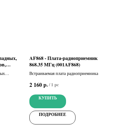
ладных,
AF868 - Плата-радиоприемник
ов,
868.35 МГц (001AF868)
мых
Встраиваемая плата радиоприемника
состояния
р.
2 160
/
1 pc
дальность
КУПИТЬ
ПОДРОБНЕЕ