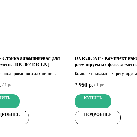
- Стойка алюминиевая для
DXR20CAP - Комплект нак
емента DB (001DB-LN)
регулируемых фотоэлемент
дальность 20 м (806TF-0030)
з анодированного алюминия
Комплект накладных, регулируе
вета, 0,5 м
фотоэлементов, с индикаторами 
.
р.
7 950
/
1 pc
/
1 pc
выходных контактов и качества
направленности фотоэлементов, 
ПИТЬ
КУПИТЬ
20 м, электропитание 12-24 В
ДРОБНЕЕ
ПОДРОБНЕЕ