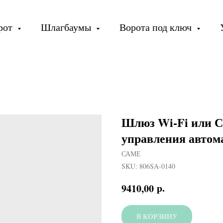
орот
Шлагбаумы
Ворота под ключ
Шлюз Wi-Fi или С
управления автома
САМЕ
SKU:
806SA-0140
р.
9410,00
В КОРЗИНУ