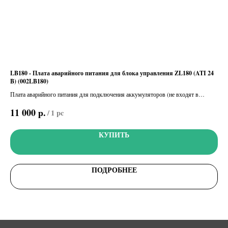
LB180 - Плата аварийного питания для блока управления ZL180 (ATI 24
R70
B) (002LB180)
806
Плата аварийного питания для подключения аккумуляторов (не входят в
Пла
комплект)
счи
р.
11 000
4 
/
1 pc
КУПИТЬ
ПОДРОБНЕЕ