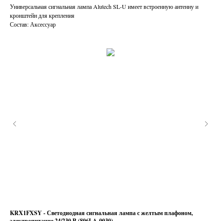
Универсальная сигнальная лампа Alutech SL-U имеет встроенную антенну и
кронштейн для крепления
Состав: Аксессуар
KRX1FXSY - Светодиодная сигнальная лампа с желтым плафоном,
Alu
электропитание 24/230 В (806LA-0030)