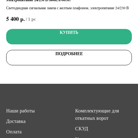
Исп
ния
Светодиодная сигнальная лампа с желтым плафоном, электропитание 24/230 В
раб
75
0 м,
р.
5 400
/
1 pc
КУПИТЬ
ПОДРОБНЕЕ
Наши работы
Комплектующие для
откатных ворот
Доставка
СКУД
Оплата