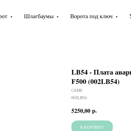
орот
Шлагбаумы
Ворота под ключ
LB54 - Плата авар
F500 (002LB54)
САМЕ
002LB54
р.
5250,00
В КОРЗИНУ