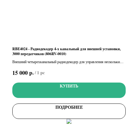
RBE4024 - Радиодекодер 4-х канальный для внешней установки,
3000 передатчиков (806RV-0010)
Внешний четырехканальный радиодекодер для управления несколькими
автоматическими системами, позволяющий запоминать до 3000
р.
15 000
/
1 pc
различных кодов пользователей и совместимый с пультами ДУ серий:
TOP - TAM - ATOMO - TWIN
КУПИТЬ
ПОДРОБНЕЕ