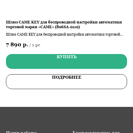
Шлюз CAME KEY для беспроводной настройки автоматики
RE
торговой марки «CAME» (806SA-0110)
ус
щью
Шлюз CAME KEY для беспроводной настройки автоматики торговой
Вне
марки «CAME»
раз
7 890
р.
6
/
1 pc
TA
КУПИТЬ
ПОДРОБНЕЕ
Наши работы
Комплектующие для