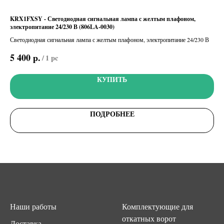
KRX1FXSY - Светодиодная сигнальная лампа с желтым плафоном,
Лам
электропитание 24/230 В (806LA-0030)
Сиг
Светодиодная сигнальная лампа с желтым плафоном, электропитание 24/230 В
4 
р.
5 400
/
1 pc
КУПИТЬ
ПОДРОБНЕЕ
Наши работы
Комплектующие для
откатных ворот
Доставка