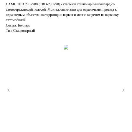
CAME TBD 270S900 (TBD-270S90) - стальной стационарный боллард со
светоотражающей полосой. Монтаж оптимален для ограничения проезда к
охраняемым объектам, на территории парков и мест с запретом на парковку
автомобилей.
Состав: Боллард
Тип: Стационарный