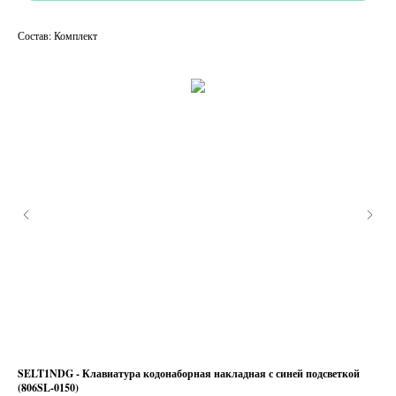
Состав: Комплект
для
SELT1NDG - Клавиатура кодонаборная накладная с синей подсветкой
SEL
(806SL-0150)
15 