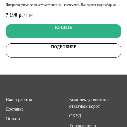
Цифровое управление автоматическими системами. Накладная кодонаборная
Упр
клавиатура, 12 кнопок, синяя подсветка (цвет серый, RAL7024)
при
р.
7 190
15
/
1 pc
счи
КУПИТЬ
ПОДРОБНЕЕ
Наши работы
Комплектующие для
откатных ворот
Доставка
СКУД
Оплата
Управление и