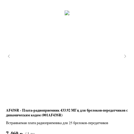
SL-
AF43SR - Плата-радиоприемник 433.92 МГц для брелоков-передатчиков с
TSP
динамическим кодом (001AF43SR)
кон
я
Встраиваемая плата радиоприемника для 25 брелоков-передатчиков
Нак
ания
р.
7 460
8 
/
1 pc
ет