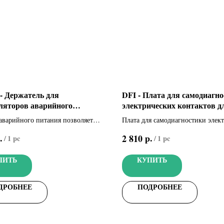
- Держатель для
DFI - Плата для самодиагн
ляторов аварийного
электрических контактов д
я для шлагбаума G4040
серии DF (001DFI)
аварийного питания позволяет
Плата для самодиагностики элек
751)
ть работу автоматики при
контактов для серии DF
.
р.
2 810
/
1 pc
/
1 pc
еменном отключении основного
итания
ПИТЬ
КУПИТЬ
ДРОБНЕЕ
ПОДРОБНЕЕ