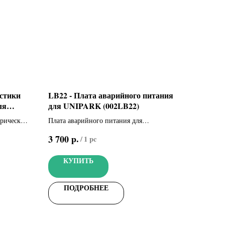
остики
LB22 - Плата аварийного питания
ля
для UNIPARK (002LB22)
трических
Плата аварийного питания для
подключения 2-х аккумуляторов 12 В - 1,2
р.
3 700
/
1 pc
Ач (не входят в комплект)
КУПИТЬ
ПОДРОБНЕЕ