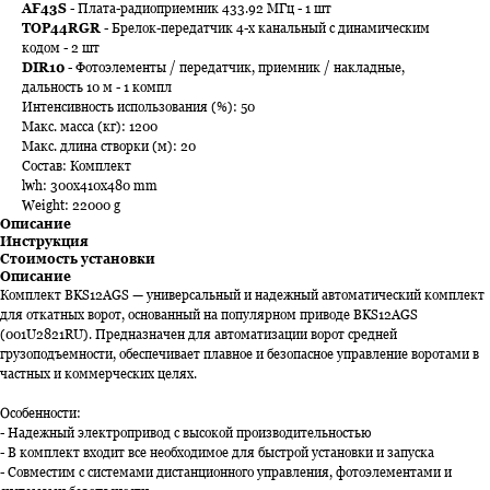
AF43S
- Плата-радиоприемник 433.92 МГц - 1 шт
TOP44RGR
- Брелок-передатчик 4-х канальный с динамическим
кодом - 2 шт
DIR10
- Фотоэлементы / передатчик, приемник / накладные,
дальность 10 м - 1 компл
Интенсивность использования (%): 50
Макс. масса (кг): 1200
Макс. длина створки (м): 20
Состав: Комплект
lwh: 300x410x480 mm
Weight: 22000 g
Описание
Инструкция
Стоимость установки
Описание
Комплект BKS12AGS — универсальный и надежный автоматический комплект
для откатных ворот, основанный на популярном приводе BKS12AGS
(001U2821RU). Предназначен для автоматизации ворот средней
грузоподъемности, обеспечивает плавное и безопасное управление воротами в
частных и коммерческих целях.
Особенности:
- Надежный электропривод с высокой производительностью
- В комплект входит все необходимое для быстрой установки и запуска
- Совместим с системами дистанционного управления, фотоэлементами и