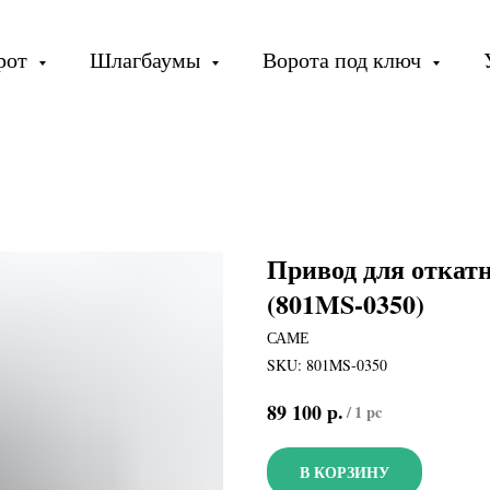
орот
Шлагбаумы
Ворота под ключ
Привод для отка
(801MS-0350)
САМЕ
SKU:
801MS-0350
р.
89 100
/
1 pc
В КОРЗИНУ