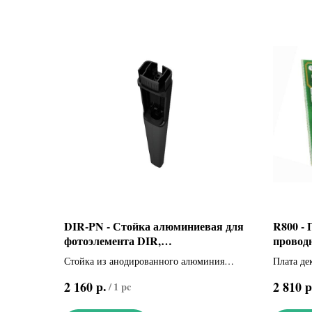
DIR-PN - Стойка алюминиевая для
R800 - 
фотоэлемента DIR,
провод
дополнительная (001DIR-PN)
клавиат
Стойка из анодированного алюминия
Плата де
черного цвета, 0,5 м
доступа
р.
р
2 160
2 810
/
1 pc
кодонабо