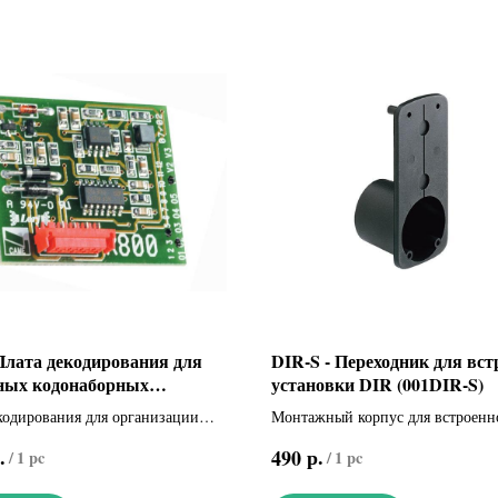
Плата декодирования для
DIR-S - Переходник для вс
ных кодонаборных
установки DIR (001DIR-S)
ур (001R800)
кодирования для организации
Монтажный корпус для встроенн
 с помощью проводных
установки фотоэлемента DIR
.
р.
490
/
1 pc
/
1 pc
рных клавиатур