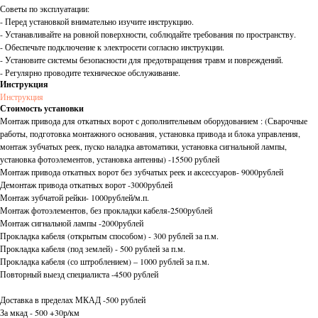
Советы по эксплуатации:
- Перед установкой внимательно изучите инструкцию.
- Устанавливайте на ровной поверхности, соблюдайте требования по пространству.
- Обеспечьте подключение к электросети согласно инструкции.
- Установите системы безопасности для предотвращения травм и повреждений.
- Регулярно проводите техническое обслуживание.
Инструкция
Инструкция
Стоимость установки
Монтаж привода для откатных ворот с дополнительным оборудованием : (Сварочные
работы, подготовка монтажного основания, установка привода и блока управления,
монтаж зубчатых реек, пуско наладка автоматики, установка сигнальной лампы,
установка фотоэлементов, установка антенны) -15500 рублей
Монтаж привода откатных ворот без зубчатых реек и аксессуаров- 9000рублей
Демонтаж привода откатных ворот -3000рублей
Монтаж зубчатой рейки- 1000рублей/м.п.
Монтаж фотоэлементов, без прокладки кабеля-2500рублей
Монтаж сигнальной лампы -2000рублей
Прокладка кабеля (открытым способом) - 300 рублей за п.м.
Прокладка кабеля (под землей) - 500 рублей за п.м.
Прокладка кабеля (со штроблением) – 1000 рублей за п.м.
Повторный выезд специалиста -4500 рублей
Доставка в пределах МКАД -500 рублей
За мкад - 500 +30р/км