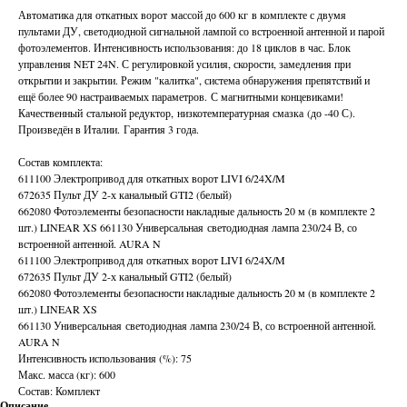
Автоматика для откатных ворот массой до 600 кг в комплекте с двумя
пультами ДУ, светодиодной сигнальной лампой со встроенной антенной и парой
фотоэлементов. Интенсивность использования: до 18 циклов в час. Блок
управления NET 24N. С регулировкой усилия, скорости, замедления при
открытии и закрытии. Режим "калитка", система обнаружения препятствий и
ещё более 90 настраиваемых параметров. С магнитными концевиками!
Качественный стальной редуктор, низкотемпературная смазка (до -40 С).
Произведён в Италии. Гарантия 3 года.
Состав комплекта:
611100 Электропривод для откатных ворот LIVI 6/24X/M
672635 Пульт ДУ 2-х канальный GTI2 (белый)
662080 Фотоэлементы безопасности накладные дальность 20 м (в комплекте 2
шт.) LINEAR XS 661130 Универсальная светодиодная лампа 230/24 В, со
встроенной антенной. AURA N
611100 Электропривод для откатных ворот LIVI 6/24X/M
672635 Пульт ДУ 2-х канальный GTI2 (белый)
662080 Фотоэлементы безопасности накладные дальность 20 м (в комплекте 2
шт.) LINEAR XS
661130 Универсальная светодиодная лампа 230/24 В, со встроенной антенной.
AURA N
Интенсивность использования (%): 75
Макс. масса (кг): 600
Состав: Комплект
Описание