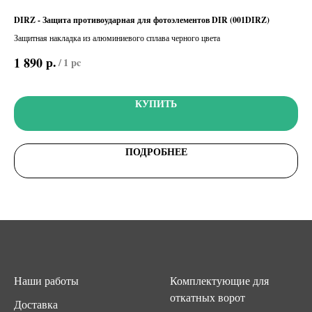
ых
DIRZ - Защита противоударная для фотоэлементов DIR (001DIRZ)
S90
(00
Защитная накладка из алюминиевого сплава черного цвета
Упр
р.
1 890
/
1 pc
кла
9 
код
КУПИТЬ
ПОДРОБНЕЕ
Наши работы
Комплектующие для
откатных ворот
Доставка