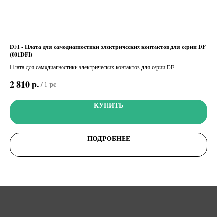
для
DFI - Плата для самодиагностики электрических контактов для серии DF
R70
(001DFI)
806
Плата для самодиагностики электрических контактов для серии DF
Пла
счи
р.
2 810
4 
/
1 pc
КУПИТЬ
ПОДРОБНЕЕ