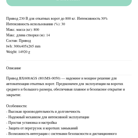
Привод 230 В для откатных ворот до 800 кг. Интенсивность 30%
Интенсивность использования (%): 30
Макс. масса (кг): 800
Макс. длина створки (м): 14
Состав: Привод
lwh: 300x405x265 mm
Weight: 14920 g
Описание
Привод BX608AGS (801MS-0050) — надежное и мощное решение для
автоматизации откатных ворот. Предназначен для эксплуатации на воротах
среднего и большого размера, обеспечивая плавное и безопасное открытие и
закрытие.
Особенности:
- Высокая производительность и долговечность
- Надежный механизм для интенсивной эксплуатации
- Простая установка и настройка
- Защита от перегрузок и коротких замыканий
- Возможность интеграции с системами безопасности и дистанционного