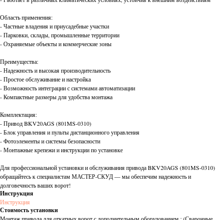
Область применения:
- Частные владения и приусадебные участки
- Парковки, склады, промышленные территории
- Охраняемые объекты и коммерческие зоны
Преимущества:
- Надежность и высокая производительность
- Простое обслуживание и настройка
- Возможность интеграции с системами автоматизации
- Компактные размеры для удобства монтажа
Комплектация:
- Привод BKV20AGS (801MS-0310)
- Блок управления и пульты дистанционного управления
- Фотоэлементы и системы безопасности
- Монтажные крепежи и инструкции по установке
Для профессиональной установки и обслуживания привода BKV20AGS (801MS-0310)
обращайтесь к специалистам МАСТЕР-СКУД — мы обеспечим надежность и
долговечность ваших ворот!
Инструкция
Инструкция
Стоимость установки
Монтаж привода для откатных ворот с дополнительным оборудованием : (Сварочные