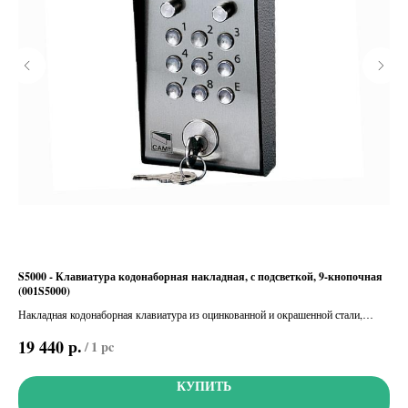
ля
S5000 - Клавиатура кодонаборная накладная, с подсветкой, 9-кнопочная
SEL
(001S5000)
250
Накладная кодонаборная клавиатура из оцинкованной и окрашенной стали,
Циф
фронтальная подсветка
бес
р.
19 440
58
/
1 pc
Нак
КУПИТЬ