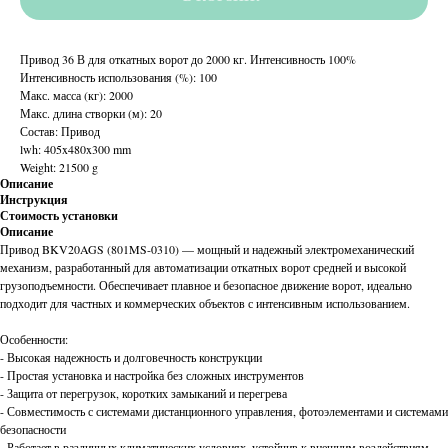
Привод 36 В для откатных ворот до 2000 кг. Интенсивность 100%
Интенсивность использования (%): 100
Макс. масса (кг): 2000
Макс. длина створки (м): 20
Состав: Привод
lwh: 405x480x300 mm
Weight: 21500 g
Описание
Инструкция
Стоимость установки
Описание
Привод BKV20AGS (801MS-0310) — мощный и надежный электромеханический
механизм, разработанный для автоматизации откатных ворот средней и высокой
грузоподъемности. Обеспечивает плавное и безопасное движение ворот, идеально
подходит для частных и коммерческих объектов с интенсивным использованием.
Особенности:
- Высокая надежность и долговечность конструкции
- Простая установка и настройка без сложных инструментов
- Защита от перегрузок, коротких замыканий и перегрева
- Совместимость с системами дистанционного управления, фотоэлементами и системами
безопасности
- Работает в различных климатических условиях, устойчив к внешним воздействиям