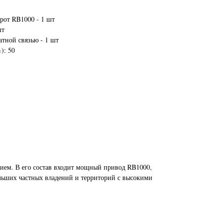
рот RB1000 - 1 шт
шт
тной связью - 1 шт
): 50
ием. В его состав входит мощный привод RB1000,
льших частных владений и территорий с высокими