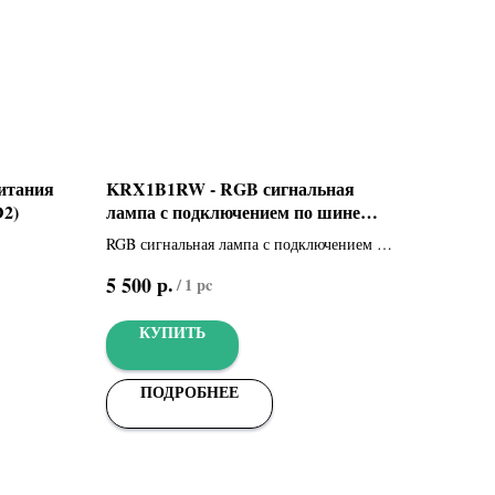
питания
KRX1B1RW - RGB сигнальная
D2)
лампа с подключением по шине
CXN (806LA-0050)
RGB сигнальная лампа с подключением по
муляторов
шине CXN
р.
5 500
/
1 pc
кт)
КУПИТЬ
ПОДРОБНЕЕ