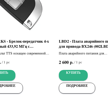
KS - Брелок-передатчик 4-х
LBD2 - Плата аварийного 
ный 433,92 МГц с
для привода BX246 (002LB
ческим кодом (806TS-0250)
ульт TTS оснащен современной
Плата аварийного питания для
ией динамического кода, что
подключения и зарядки 2-х акку
.
р.
2 600
/
1 pc
/
1 pc
ует максимальную безопасность
12 В - 1,2 Ач (не входят в компле
вания.
ПИТЬ
КУПИТЬ
ДРОБНЕЕ
ПОДРОБНЕЕ