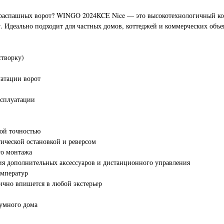
распашных ворот? WINGO 2024KCE Nice — это высокотехнологичный комп
г. Идеально подходит для частных домов, коттеджей и коммерческих объе
створку)
уатации ворот
ксплуатации
ой точностью
тической остановкой и реверсом
го монтажа
я дополнительных аксессуаров и дистанционного управления
емператур
ично впишется в любой экстерьер
 умного дома