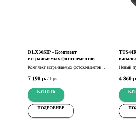
DLX30SIP - Комплект
TTS44R
встраиваемых фотоэлементов
каналь
динами
Комплект встраиваемых фотоэлементов с
Новый п
технологией синхронизированных ИК-
технолог
р.
р
7 190
4 860
/
1 pc
лучей
гарантир
использо
КУПИТЬ
КУ
ПОДРОБНЕЕ
ПО