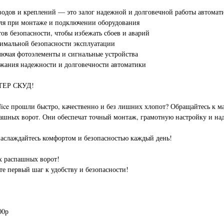
иводов и креплений — это залог надежной и долговечной работы автомат
еля при монтаже и подключении оборудования
тов безопасности, чтобы избежать сбоев и аварий
симальной безопасности эксплуатации
ключая фотоэлементы и сигнальные устройства
ржания надежности и долговечности автоматики
СТЕР СКУД!
ice прошли быстро, качественно и без лишних хлопот? Обращайтесь 
пашных ворот. Они обеспечат точный монтаж, грамотную настройку и на
слаждайтесь комфортом и безопасностью каждый день!
 распашных ворот!
е первый шаг к удобству и безопасности!
00р