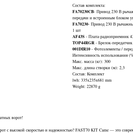
Состав комплекта:
FA70230CB
- Привод 230 В рыч
передачи и встроенным блоком у
FA70230
- Привод 230 В рычажн
1 шт
AF43S
- Плата-радиоприемник 4
TOP44RGR
- Брелок-передатчик
001DIR10
- Фотоэлементы / пере
Интенсивность использования (%
Макс. масса (кг): 300
Макс. длина створки (м): 2,3
Состав: Комплект
lwh: 335x235x681 mm
Weight: 22870 g
атных ворот!
рот с высокой скоростью и надежностью? FAST70 KIT Came — это соврем