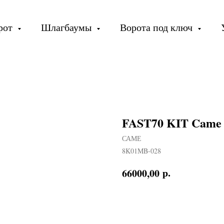
орот
Шлагбаумы
Ворота под ключ
FAST70 KIT Came
САМЕ
8K01MB-028
р.
66000,00
В КОРЗИНУ