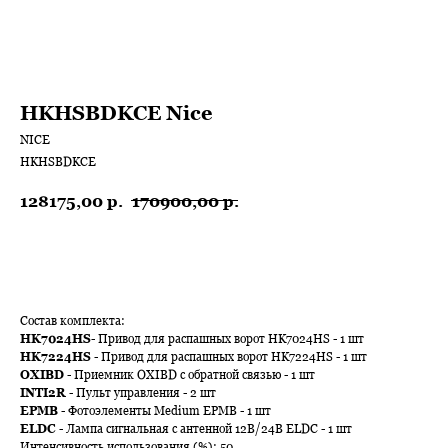
HKHSBDKCE Nice
NICE
HKHSBDKCE
128175,00
р.
170900,00
р.
В КОРЗИНУ
Состав комплекта:
HK7024HS
- Привод для распашных ворот HK7024HS - 1 шт
HK7224HS
- Привод для распашных ворот HK7224HS - 1 шт
OXIBD
- Приемник OXIBD с обратной связью - 1 шт
INTI2R
- Пульт управления - 2 шт
EPMB
- Фотоэлементы Medium EPMB - 1 шт
ELDC
- Лампа сигнальная с антенной 12В/24В ELDC - 1 шт
Интенсивность использования (%): 50