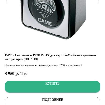
TSP01 - Считыватель PROXIMITY для карт Em-Marine со встроенным
DIR
контроллером (001TSP01)
м (
Накладной проксимити-считыватель для макс. 250 пользователей
Ком
р.
8 950
6 
/
1 pc
КУПИТЬ
ПОДРОБНЕЕ