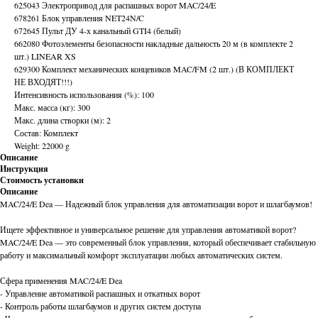
625043 Электропривод для распашных ворот MAC/24/E
678261 Блок управления NET24N/C
672645 Пульт ДУ 4-х канальный GTI4 (белый)
662080 Фотоэлементы безопасности накладные дальность 20 м (в комплекте 2
шт.) LINEAR XS
629300 Комплект механических концевиков MAC/FM (2 шт.) (В КОМПЛЕКТ
НЕ ВХОДЯТ!!!)
Интенсивность использования (%): 100
Макс. масса (кг): 300
Макс. длина створки (м): 2
Состав: Комплект
Weight: 22000 g
Описание
Инструкция
Стоимость установки
Описание
MAC/24/E Dea — Надежный блок управления для автоматизации ворот и шлагбаумов!
Ищете эффективное и универсальное решение для управления автоматикой ворот?
MAC/24/E Dea — это современный блок управления, который обеспечивает стабильную
работу и максимальный комфорт эксплуатации любых автоматических систем.
Сфера применения MAC/24/E Dea
- Управление автоматикой распашных и откатных ворот
- Контроль работы шлагбаумов и других систем доступа