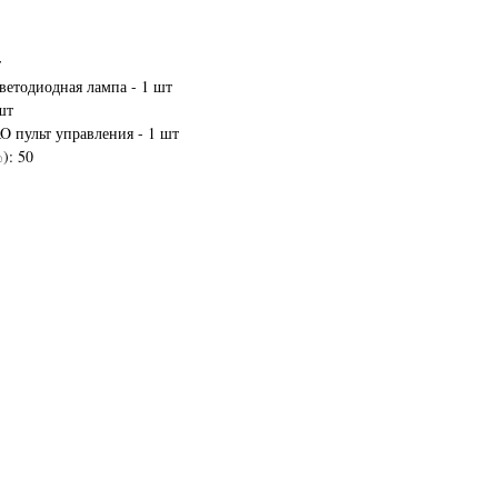
т
етодиодная лампа - 1 шт
шт
ульт управления - 1 шт
): 50