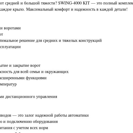
от средней и большой тяжести? SWING-4000 KIT — это полный комплект
а каждое крыло. Максимальный комфорт и надежность в каждой детали!
ми воротами
от
птимальное решение для средних и тяжелых конструкций
ксплуатации
тие и закрытие ворот
асность для всей семьи и окружающих
 расширенными функциями
емператур
ами дистанционного управления
риводов — это залог надежной работы автоматики
ию и подключению оборудования
итания с учетом всех норм