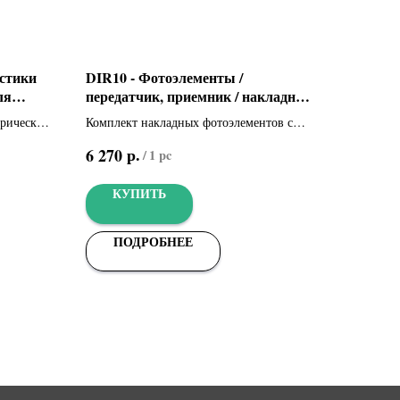
остики
DIR10 - Фотоэлементы /
ля
передатчик, приемник / накладные,
дальность 10 м (001DIR10)
трических
Комплект накладных фотоэлементов с
электропитанием 12-24 В
р.
6 270
/
1 pc
КУПИТЬ
ПОДРОБНЕЕ