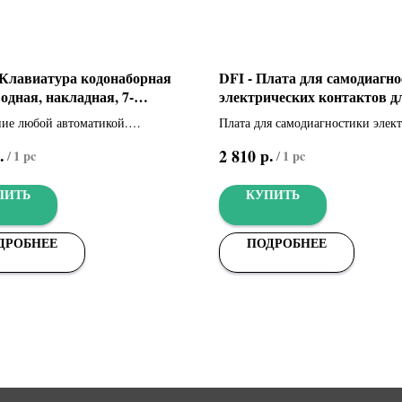
 Клавиатура кодонаборная
DFI - Плата для самодиагн
одная, накладная, 7-
электрических контактов д
ая (001S9000)
серии DF (001DFI)
ие любой автоматикой.
Плата для самодиагностики элек
дная накладная кодонаборная
контактов для серии DF
.
р.
2 810
/
1 pc
/
1 pc
ра, 433,92 МГц, с возможностью
ния 4 различных статических
ПИТЬ
КУПИТЬ
ДРОБНЕЕ
ПОДРОБНЕЕ