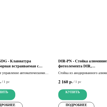
DG - Клавиатура
DIR-PN - Стойка алюминие
борная встраиваемая с
фотоэлемента DIR,
одсветкой (806SL-0160)
дополнительная (001DIR-P
 управление автоматическими
Стойка из анодированного алюм
и. Встраиваемая кодонаборная
черного цвета, 0,5 м
.
р.
2 160
/
1 pc
/
1 pc
ра, 12 кнопок, синяя
а(цвет серый, RAL7024)
ПИТЬ
КУПИТЬ
ДРОБНЕЕ
ПОДРОБНЕЕ