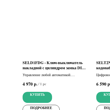
SELD1FDG - Ключ-выключатель
SELT2N
накладной с цилиндром замка DIN
кодона
и синей подсветкой (806SL-0050)
синей п
Управление любой автоматикой.
Цифровое
Накладной ключ-выключатель с
системам
р.
р
4 970
6 590
/
1 pc
цилиндром замка DIN и синей подсветкой
клавиату
(цвет серый, RAL7024)
подсветк
КУПИТЬ
КУ
ПОДРОБНЕЕ
ПО