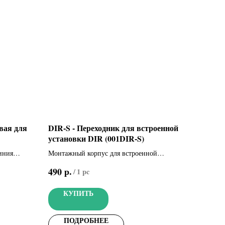
вая для
DIR-S - Переходник для встроенной
установки DIR (001DIR-S)
N)
иния
Монтажный корпус для встроенной
установки фотоэлемента DIR
р.
490
/
1 pc
КУПИТЬ
ПОДРОБНЕЕ