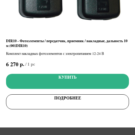
DIR10 - Фотоэлементы / передатчик, приемник / накладные, дальность 10
S00
м (001DIR10)
кла
меют
037
Комплект накладных фотоэлементов с электропитанием 12-24 В
Вне
счи
р.
6 270
10
/
1 pc
КУПИТЬ
ПОДРОБНЕЕ