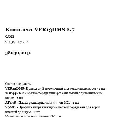
Комплект VER13DMS 2.7
САМЕ
V13DMS2.7 KIT
38030,00
р.
В КОРЗИНУ
Состав комплекта:
VER13DMS
- Привод 24 В потолочный для секционных ворот - 1 шт
TOP44RGR
- Брелок-передатчик 4-х канальный с динамическим
кодом - 1 шт
AF43S
- Плата-радиоприемник 433.92 МГц - 1 шт
V0682
- Профиль направляющий с цепной передачей для ворот
высотой до 2,75 м - 1 шт
Интенсивность использования (%): 50