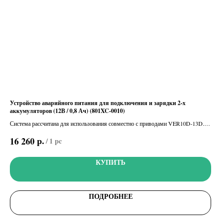
Устройство аварийного питания для подключения и зарядки 2-х
Шлю
аккумуляторов (12В / 0,8 Ач) (801XC-0010)
мар
Система рассчитана для использования совместно с приводами VER10D-13D.
Шлю
Аккумуляторы в комплекте.
«C
р.
16 260
7 
/
1 pc
КУПИТЬ
ПОДРОБНЕЕ