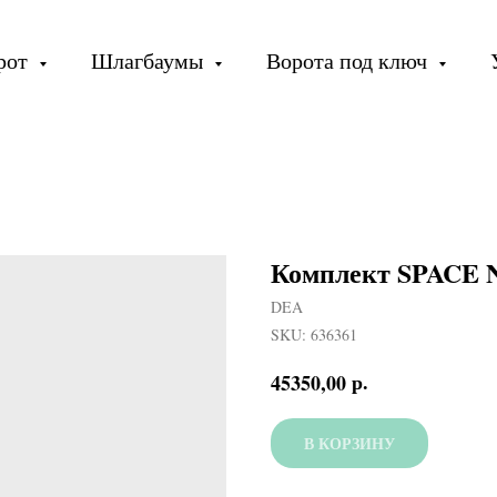
орот
Шлагбаумы
Ворота под ключ
Комплект SPACE 
DEA
SKU:
636361
р.
45350,00
В КОРЗИНУ