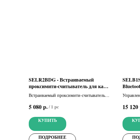
SELR2BDG - Встраиваемый
SELB1S
проксимити-считыватель для карт,
Bluetoo
брелоков и TAG-капсул
подсвет
Встраиваемый проксимити-считыватель
Управле
(806SL-
для карт, брелоков и TAG-капсул
системам
р.
5 080
15 120
/
1 pc
прилож
IOS и An
КУПИТЬ
КУ
считыват
серый, R
ПОДРОБНЕЕ
ПО