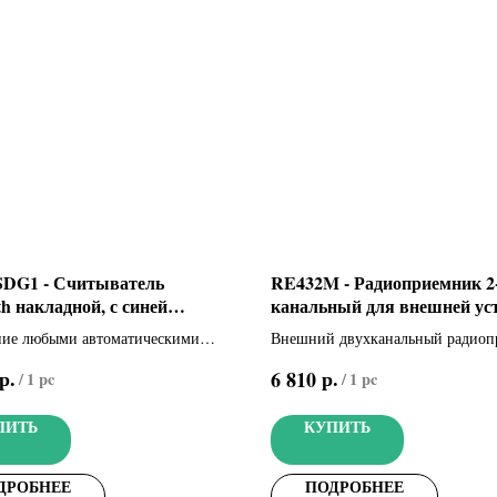
DG1 - Считыватель
RE432M - Радиоприемник 2
th накладной, с синей
канальный для внешней ус
кой, для 15 пользователей
(001RE432M)
ние любыми автоматическими
Внешний двухканальный радиоп
0210)
и с помощью бесплатного
для запоминания до 50 различны
р.
р.
6 810
/
1 pc
/
1 pc
ения CAME AUTOMATIONBT для
пользователей, совместимый с п
droid. Накладной Bluetooth-
ДУ: TOP - TAM - ATOMO - TWI
ПИТЬ
КУПИТЬ
ель с синей подсветкой (цвет
AL7024)
ДРОБНЕЕ
ПОДРОБНЕЕ