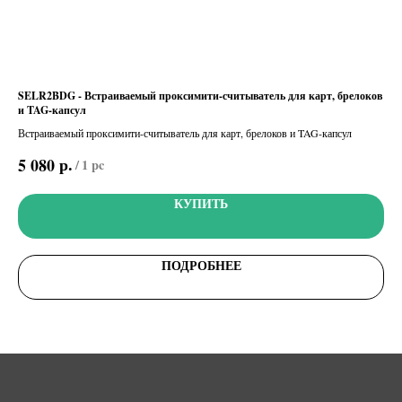
SELR2BDG - Встраиваемый проксимити-считыватель для карт, брелоков
S90
и TAG-капсул
(00
Встраиваемый проксимити-считыватель для карт, брелоков и TAG-капсул
Упр
кла
р.
5 080
9 
/
1 pc
код
КУПИТЬ
ПОДРОБНЕЕ