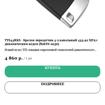
ей
TTS44RKS - Брелок-передатчик 4-х канальный 433,92 МГц с
LB
динамическим кодом (806TS-0250)
ZL1
ити-
Новый пульт TTS оснащен современной технологией динамического
Пла
кода, что гарантирует максимальную безопасность использования.
в к
4 860
р.
1
/
1 pc
КУПИТЬ
ПОДРОБНЕЕ