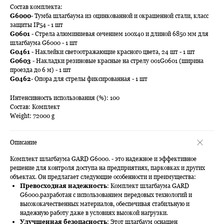
Состав комплекта:
G6000
- Тумба шлагбаума из оцинкованной и окрашенной стали, класс
защиты IP54 - 1 шт
G0601
- Стрела алюминиевая сечением 100х40 и длиной 6850 мм для
шлагбаума G6000 - 1 шт
G0461
- Наклейки светоотражающие красного цвета, 24 шт - 1 шт
G0603
- Накладки резиновые красные на стрелу 001G0601 (ширина
проезда до 6 м) - 1 шт
G0462
- Опора для стрелы фиксированная - 1 шт
Интенсивность использования (%): 100
Состав: Комплект
Weight: 72000 g
Описание
Комплект шлагбаума GARD G6000. - это надежное и эффективное
решение для контроля доступа на предприятиях, парковках и других
объектах. Он предлагает следующие особенности и преимущества:
Превосходная надежность
: Комплект шлагбаума GARD
G6000.разработан с использованием передовых технологий и
высококачественных материалов, обеспечивая стабильную и
надежную работу даже в условиях высокой нагрузки.
Улучшенная безопасность
: Этот шлагбаум оснащен