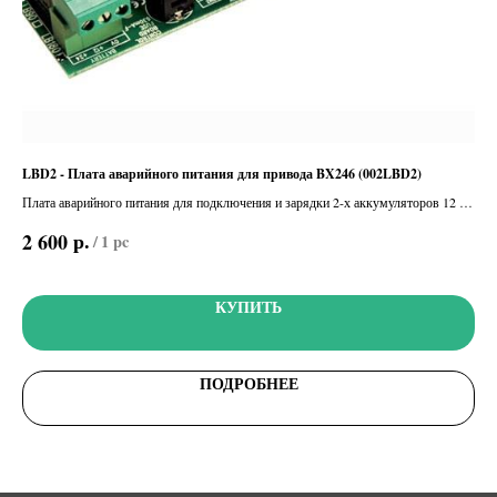
LBD2 - Плата аварийного питания для привода BX246 (002LBD2)
Уст
акк
Плата аварийного питания для подключения и зарядки 2-х аккумуляторов 12 В
Сис
- 1,2 Ач (не входят в комплект)
р.
2 600
/
1 pc
Акк
16
КУПИТЬ
ПОДРОБНЕЕ