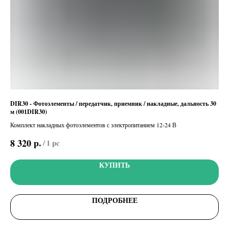
для
DIR30 - Фотоэлементы / передатчик, приемник / накладные, дальность 30
YE0
м (001DIR30)
Кор
Комплект накладных фотоэлементов с электропитанием 12-24 В
87
oth-
р.
8 320
/
1 pc
КУПИТЬ
ПОДРОБНЕЕ