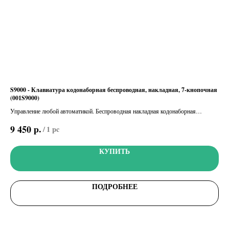
S9000 - Клавиатура кодонаборная беспроводная, накладная, 7-кнопочная
S00
(001S9000)
кла
037
Управление любой автоматикой. Беспроводная накладная кодонаборная
Вне
клавиатура, 433,92 МГц, с возможностью запоминания 4 различных статических
счи
р.
9 450
10
/
1 pc
кодов
КУПИТЬ
ПОДРОБНЕЕ