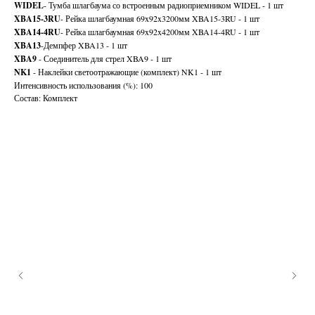
WIDEL
- Тумба шлагбаума со встроенным радиоприемником WIDEL - 1 шт
XBA15-3RU
- Рейка шлагбаумная 69x92x3200мм XBA15-3RU - 1 шт
XBA14-4RU
- Рейка шлагбаумная 69x92x4200мм XBA14-4RU - 1 шт
XBA13
-Демпфер XBA13 - 1 шт
XBA9
- Соединитель для стрел XBA9 - 1 шт
NK1
- Наклейки светоотражающие (комплект) NK1 - 1 шт
Интенсивность использования (%): 100
Состав: Комплект