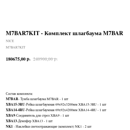
M7BAR7KIT - Комплект шлагбаума M7BAR
NICE
M7BAR7KIT
р.
р.
180675,00
240900,00
В КОРЗИНУ
Состав комплекта:
M7BAR
- Тумба шлагбаума M7BAR - 1 шт
XBA15-3RU
-Рейка шлагбаумная 69x92x3200мм XBA15-3RU - 1 шт
XBA14-4RU
-Рейка шлагбаумная 69x92x4200мм XBA14-4RU - 1 шт
XBA9
-Соединитель для стрел XBA9 - 1 шт
XBA13
-Демпфер XBA13 - 1 шт
NK1
- Наклейки светоотражающие (комплект) NK1 - 2 шт