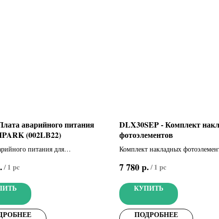
 Плата аварийного питания
DLX30SEP - Комплект нак
IPARK (002LB22)
фотоэлементов
арийного питания для
Комплект накладных фотоэлемен
ния 2-х аккумуляторов 12 В - 1,2
технологией синхронизированн
.
р.
7 780
/
1 pc
/
1 pc
ходят в комплект)
лучей
ПИТЬ
КУПИТЬ
ДРОБНЕЕ
ПОДРОБНЕЕ