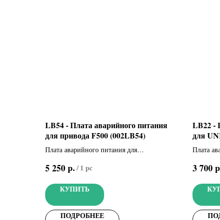
LB54 - Плата аварийного питания
LB22 -
для привода F500 (002LB54)
для UN
Плата аварийного питания для
Плата ав
подключения 2-х аккумуляторов 12 В - 1,2
подключе
р.
р
5 250
3 700
/
1 pc
Ач (не входят в комплект)
Ач (не в
КУПИТЬ
КУ
ПОДРОБНЕЕ
ПО