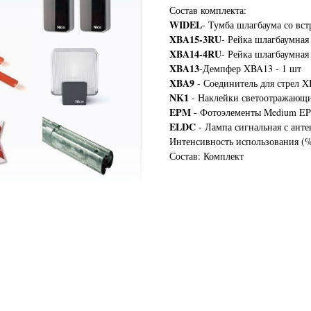
Состав комплекта:
WIDEL
- Тумба шлагбаума со в
XBA15-3RU
- Рейка шлагбаумна
XBA14-4RU
- Рейка шлагбаумна
XBA13
-Демпфер XBA13 - 1 шт
XBA9
- Соединитель для стрел X
NK1
- Наклейки светоотражающи
EPM
- Фотоэлементы Medium EP
ELDC
- Лампа сигнальная с ант
Интенсивность использования (%
Состав: Комплект