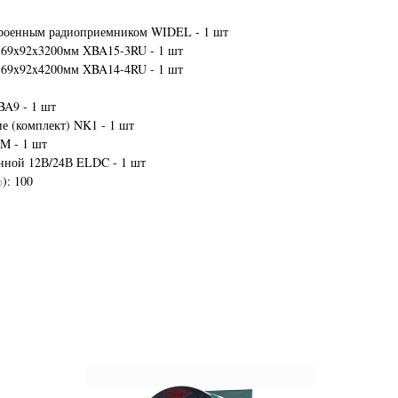
строенным радиоприемником WIDEL - 1 шт
я 69x92x3200мм XBA15-3RU - 1 шт
я 69x92x4200мм XBA14-4RU - 1 шт
BA9 - 1 шт
е (комплект) NK1 - 1 шт
M - 1 шт
енной 12В/24В ELDC - 1 шт
): 100