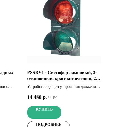
ладных
PSSRV1 - Светофор ламповый, 2-
секционный, красный-зелёный, 230
В (001PSSRV1)
тов с
Устройство для регулирования движения в
ых ИК-
жилом секторе, промышленных и
р.
14 480
/
1 pc
общественных местах
КУПИТЬ
ПОДРОБНЕЕ