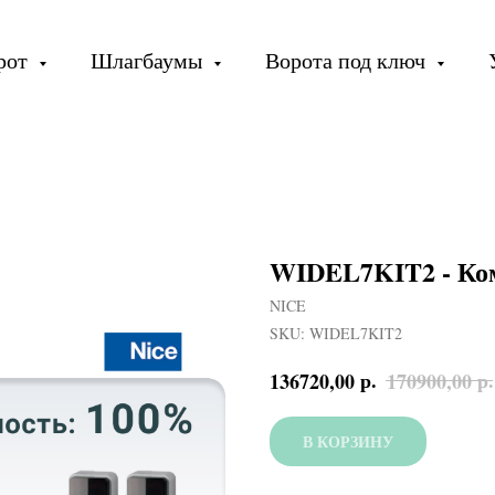
орот
Шлагбаумы
Ворота под ключ
WIDEL7KIT2 - Ко
NICE
SKU:
WIDEL7KIT2
р.
р.
136720,00
170900,00
В КОРЗИНУ