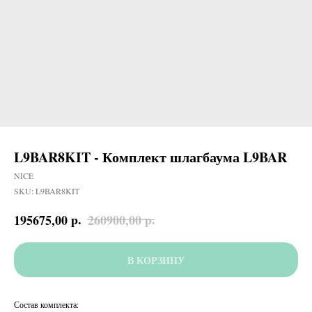
L9BAR8KIT - Комплект шлагбаума L9BAR
NICE
SKU:
L9BAR8KIT
р.
р.
195675,00
260900,00
В КОРЗИНУ
Состав комплекта: