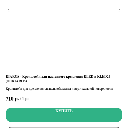
KIAROS - Кронштейн для настенного крепления KLED и KLED24
DIR
(001KIAROS)
м (
ния
Кронштейн для крепления сигнальной лампы к вертикальной поверхности
Ком
0 м,
р.
710
8 
/
1 pc
КУПИТЬ