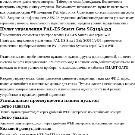
и отключение пульта через интернет. Таймер по часам/дням/датам. Возможность
настроить каждую кнопку отдельно. Возможность использовать пульт на нескольких
контроллерах серии WR компании PAL electronics. Совместим со всеми моделями серии
WR. Защищены шифрованием AES128, удаленное добавление/удаление по уникальному
серийному номеру, возможность персонализации, передача уровня заряда батарейки.
Пульт управления PAL-ES Smart Gate SG315A433
Применяются совместно с контроллерами PAL-ES Smart Gate серии WR
Пульт дистанционного управления PAL-ES Smart Gate SG315A433 применяется
совместно с приборами компании PAL Electronics Systems серий WR и WRL.
Отличительными особенностями пультов от пультов других производителей, является
система защиты передаваемого 128 битного кода и возможность добавить/удалить его не
выезжая на место установки прибора - с помощью личного кабинета SMART GATE.
Каждому пульту может быть присвоены данные его владельца, такие как ФИО, адрес,
номер автомобиля и контактные данные для связи. Пульты имеют 4 независимых канала
передачи, которые дают возможность использования одного пульта на 4 разных
устройствах в пределах прямой видимости
Уникальные преимущества наших пультов
Легко записать
Запись пульта происходит через удобный WEB интерфейс по серийному номеру
Легко удалить
Удаление пульта происходит через удобный WEB интерфейс по серийному номеру
Большой радиус действия
Радиус действия пульта SG315A433 достигает 100 метров